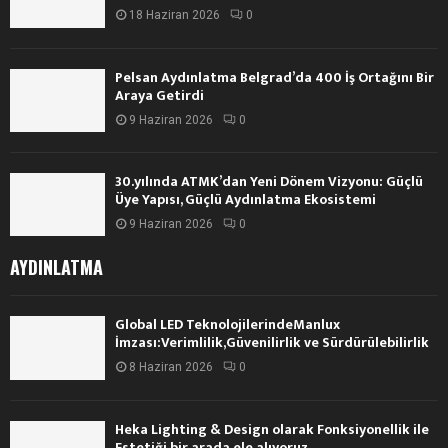
18 Haziran 2026
0
Pelsan Aydınlatma Belgrad’da 400 İş Ortağını Bir
Araya Getirdi
9 Haziran 2026
0
30.yılında ATMK’dan Yeni Dönem Vizyonu: Güçlü
Üye Yapısı, Güçlü Aydınlatma Ekosistemi
9 Haziran 2026
0
AYDINLATMA
Global LED TeknolojilerindeManlux
İmzası:Verimlilik,Güvenilirlik ve Sürdürülebilirlik
8 Haziran 2026
0
Heka Lighting & Design olarak Fonksiyonellik ile
Estetiği bir arada ele alıyoruz