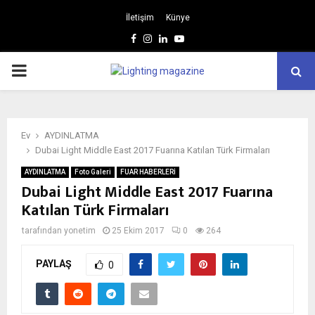
İletişim
Künye
Facebook
Instagram
Linkedin
Youtube
BIRINCIL
MENÜ
Ev
AYDINLATMA
Dubai Light Middle East 2017 Fuarına Katılan Türk Firmaları
AYDINLATMA
Foto Galeri
FUAR HABERLERİ
Dubai Light Middle East 2017 Fuarına
Katılan Türk Firmaları
tarafından
yonetim
25 Ekim 2017
0
264
PAYLAŞ
0