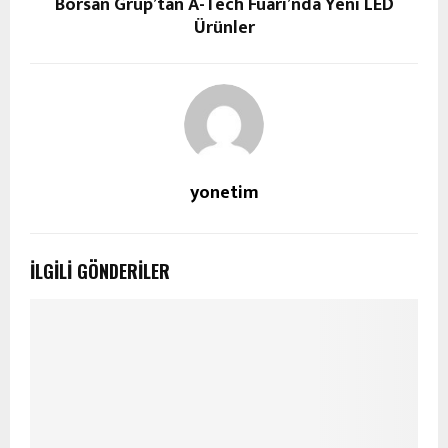
Borsan Grup’tan A-Tech Fuarı’nda Yeni LED
Ürünler
yonetim
İLGILI GÖNDERILER