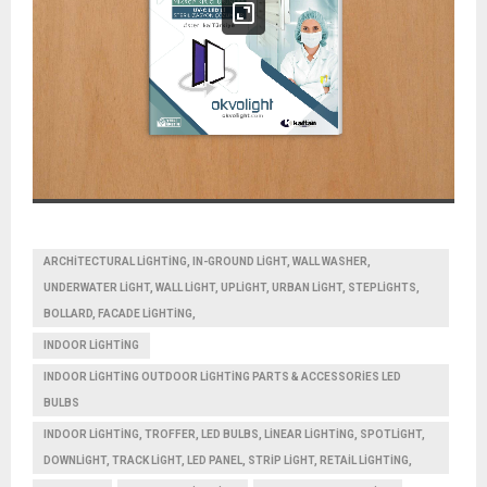
ARCHITECTURAL LIGHTING, IN-GROUND LIGHT, WALL WASHER,
UNDERWATER LIGHT, WALL LIGHT, UPLIGHT, URBAN LIGHT, STEPLIGHTS,
BOLLARD, FACADE LIGHTING,
INDOOR LIGHTING
INDOOR LIGHTING OUTDOOR LIGHTING PARTS & ACCESSORIES LED
BULBS
INDOOR LIGHTING, TROFFER, LED BULBS, LINEAR LIGHTING, SPOTLIGHT,
DOWNLIGHT, TRACK LIGHT, LED PANEL, STRIP LIGHT, RETAIL LIGHTING,