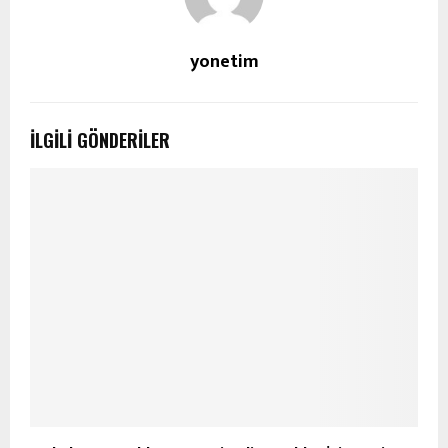
yonetim
İLGILI GÖNDERILER