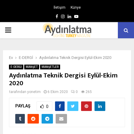
İletişim
Künye
Facebook
Instagram
Linkedin
Youtube
BIRINCIL
MENÜ
Ev
E-DERGİ
Aydınlatma Teknik Dergisi Eylül-Ekim 2020
E-DERGİ
MANŞET
MANŞETLER
Aydınlatma Teknik Dergisi Eylül-Ekim
2020
tarafından
yonetim
6 Ekim 2020
0
265
PAYLAŞ
0