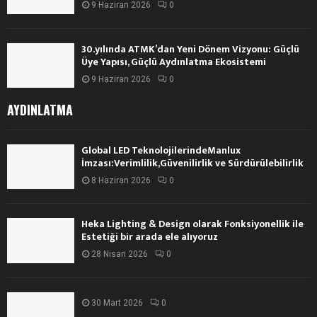
9 Haziran 2026
0
30.yılında ATMK’dan Yeni Dönem Vizyonu: Güçlü
Üye Yapısı, Güçlü Aydınlatma Ekosistemi
9 Haziran 2026
0
AYDINLATMA
Global LED TeknolojilerindeManlux
İmzası:Verimlilik,Güvenilirlik ve Sürdürülebilirlik
8 Haziran 2026
0
Heka Lighting & Design olarak Fonksiyonellik ile
Estetiği bir arada ele alıyoruz
28 Nisan 2026
0
30 Mart 2026
0