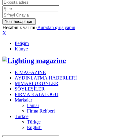
Hesabınız var mı?
Buradan giriş yapın
X
İletişim
Künye
Facebook
Instagram
Linkedin
Youtube
E-MAGAZINE
AYDINLATMA HABERLERİ
MİMARİ ÜRÜNLER
SÖYLEŞİLER
FİRMA KATALOĞU
Markalar
İlanlar
Firma Rehberi
Türkçe
Türkçe
English