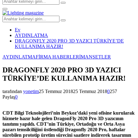
Arayın:
Arama
Birincil
Menü
Arayın:
Arama
Ev
AYDINLATMA
DRAGONFLY 2020 PRO 3D YAZICI TÜRKİYE’DE
KULLANIMA HAZIR!
AYDINLATMA
FİRMA HABERLERİ
MANŞETLER
DRAGONFLY 2020 PRO 3D YAZICI
TÜRKİYE’DE KULLANIMA HAZIR!
tarafından
yonetim
25 Temmuz 2018
25 Temmuz 2018
0
257
Paylaş
0
CDT Bilgi Teknolojileri’nin Beykoz’daki yeni ofisine kurularak
hizmete hazır hale gelen DragonFly 2020 Pro 3D yazıcının
tanıtımı yapıldı. CDT’nin Türkiye, Ortadoğu ve Orta Asya
pazarı temsilciliğini üstlendiği Dragonfly 2020 Pro, haftalar
sürebilen prototip üretim sürecini saatlere indirerek tasarımın