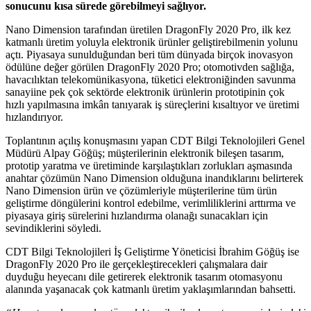
sonucunu kısa sürede görebilmeyi sağlıyor.
Nano Dimension tarafından üretilen DragonFly 2020 Pro
,
ilk kez
katmanlı üretim yoluyla elektronik ürünler geliştirebilmenin yolunu
açtı. Piyasaya sunulduğundan beri tüm dünyada birçok inovasyon
ödülüne değer görülen DragonFly 2020 Pro; otomotivden sağlığa,
havacılıktan telekomünikasyona, tüketici elektroniğinden savunma
sanayiine pek çok sektörde elektronik ürünlerin prototipinin çok
hızlı yapılmasına imkân tanıyarak iş süreçlerini kısaltıyor ve üretimi
hızlandırıyor.
Toplantının açılış konuşmasını yapan CDT Bilgi Teknolojileri Genel
Müdürü Alpay Göğüş; müşterilerinin elektronik bileşen tasarım,
prototip yaratma ve üretiminde karşılaştıkları zorlukları aşmasında
anahtar çözümün Nano Dimension olduğuna inandıklarını belirterek
Nano Dimension ürün ve çözümleriyle müşterilerine tüm ürün
geliştirme döngülerini kontrol edebilme, verimliliklerini arttırma ve
piyasaya giriş sürelerini hızlandırma olanağı sunacakları için
sevindiklerini söyledi.
CDT Bilgi Teknolojileri İş Geliştirme Yöneticisi İbrahim Göğüş ise
DragonFly 2020 Pro ile gerçekleştirecekleri çalışmalara dair
duyduğu heyecanı dile getirerek elektronik tasarım otomasyonu
alanında yaşanacak çok katmanlı üretim yaklaşımlarından bahsetti.