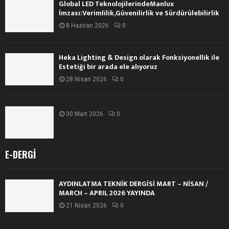
Global LED TeknolojilerindeManlux
İmzası:Verimlilik,Güvenilirlik ve Sürdürülebilirlik
8 Haziran 2026
0
Heka Lighting & Design olarak Fonksiyonellik ile
Estetiği bir arada ele alıyoruz
28 Nisan 2026
0
30 Mart 2026
0
E-DERGI
AYDINLATMA TEKNİK DERGİSİ MART – NİSAN /
MARCH – APRIL 2026 YAYINDA
21 Nisan 2026
0