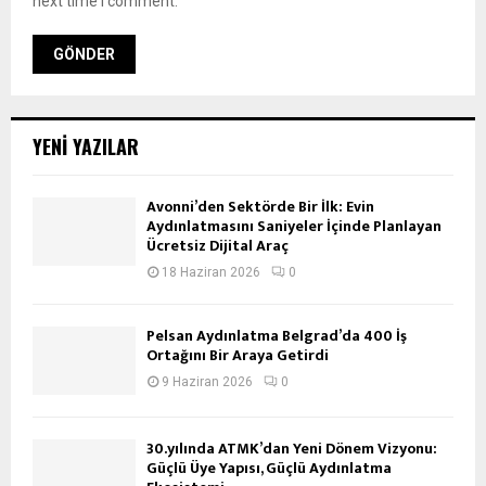
next time I comment.
YENI YAZILAR
Avonni’den Sektörde Bir İlk: Evin
Aydınlatmasını Saniyeler İçinde Planlayan
Ücretsiz Dijital Araç
18 Haziran 2026
0
Pelsan Aydınlatma Belgrad’da 400 İş
Ortağını Bir Araya Getirdi
9 Haziran 2026
0
30.yılında ATMK’dan Yeni Dönem Vizyonu:
Güçlü Üye Yapısı, Güçlü Aydınlatma