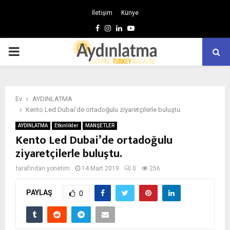
İletişim
Künye
Facebook
Instagram
Linkedin
Youtube
BIRINCIL
MENÜ
Ev
AYDINLATMA
Kento Led Dubai’de ortadoğulu ziyaretçilerle buluştu.
AYDINLATMA
Etkinlikler
MANŞETLER
Kento Led Dubai’de ortadoğulu
ziyaretçilerle buluştu.
tarafından
yonetim
14 Mart 2019
0
256
PAYLAŞ
0