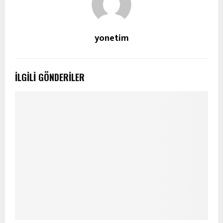
yonetim
İLGILI GÖNDERILER