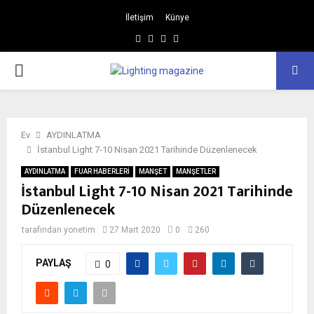
İletişim
Künye
Facebook
Instagram
Linkedin
Youtube
BIRINCIL
MENÜ
Ev
AYDINLATMA
İstanbul Light 7-10 Nisan 2021 Tarihinde Düzenlenecek
AYDINLATMA
FUAR HABERLERİ
MANŞET
MANŞETLER
İstanbul Light 7-10 Nisan 2021 Tarihinde
Düzenlenecek
tarafından
yonetim
27 Mart 2020
0
260
PAYLAŞ
0