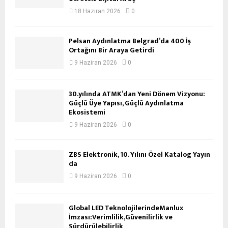
18 Haziran 2026
0
Pelsan Aydınlatma Belgrad’da 400 İş
Ortağını Bir Araya Getirdi
9 Haziran 2026
0
30.yılında ATMK’dan Yeni Dönem Vizyonu:
Güçlü Üye Yapısı, Güçlü Aydınlatma
Ekosistemi
9 Haziran 2026
0
ZBS Elektronik, 10. Yılını Özel Katalog Yayın
da
9 Haziran 2026
0
Global LED TeknolojilerindeManlux
İmzası:Verimlilik,Güvenilirlik ve
Sürdürülebilirlik