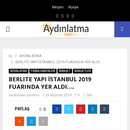
İletişim
Künye
Facebook
Instagram
Linkedin
Youtube
BIRINCIL
MENÜ
Ev
AYDINLATMA
BERLITE YAPI İSTANBUL 2019 FUARINDA YER ALDI….
AYDINLATMA
FİRMA HABERLERİ
MANŞET
MANŞETLER
BERLITE YAPI İSTANBUL 2019
FUARINDA YER ALDI….
tarafından
yonetim
26 Haziran 2019
0
268
PAYLAŞ
0