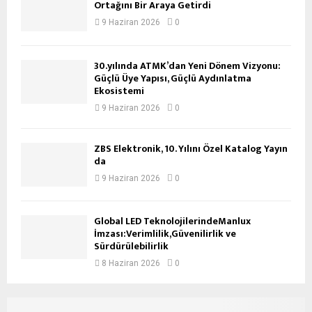
Ortağını Bir Araya Getirdi
9 Haziran 2026
0
30.yılında ATMK’dan Yeni Dönem Vizyonu:
Güçlü Üye Yapısı, Güçlü Aydınlatma
Ekosistemi
9 Haziran 2026
0
ZBS Elektronik, 10. Yılını Özel Katalog Yayın
da
9 Haziran 2026
0
Global LED TeknolojilerindeManlux
İmzası:Verimlilik,Güvenilirlik ve
Sürdürülebilirlik
8 Haziran 2026
0