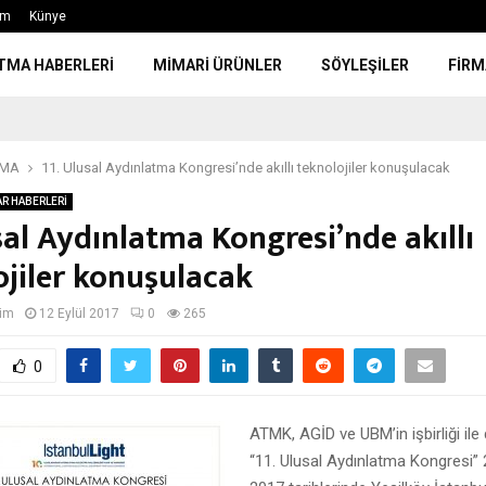
im
Künye
TMA HABERLERİ
MİMARİ ÜRÜNLER
SÖYLEŞİLER
FİRM
TMA
11. Ulusal Aydınlatma Kongresi’nde akıllı teknolojiler konuşulacak
R HABERLERİ
sal Aydınlatma Kongresi’nde akıllı
ojiler konuşulacak
tim
12 Eylül 2017
0
265
0
ATMK, AGİD ve UBM’in işbirliği il
“11. Ulusal Aydınlatma Kongresi” 