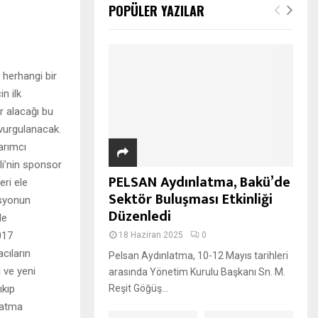
POPÜLER YAZILAR
herhangi bir
n ilk
er alacağı bu
 vurgulanacak.
sarımcı
li’nin sponsor
PELSAN Aydınlatma, Bakü’de
ri ele
Sektör Buluşması Etkinliği
osyonun
Düzenledi
le
017
18 Haziran 2025
0
cıların
Pelsan Aydınlatma, 10-12 Mayıs tarihleri
 ve yeni
arasında Yönetim Kurulu Başkanı Sn. M.
ıkıp
Reşit Göğüş...
latma