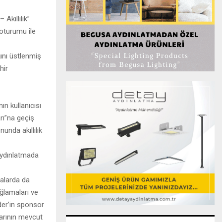
Akıllılık”
 oturumu ile
ını üstlenmiş
hir
n kullanıcısı
arı”na geçiş
unda akıllılık
 aydınlatmada
malarda da
ağlamaları ve
der’in sponsor
larının mevcut