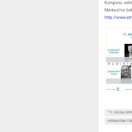
Kongresi, sekt
Merkezi’ne bek
http://www.atm
“11. ULUSAL AY
AYDINLATMA TÜR