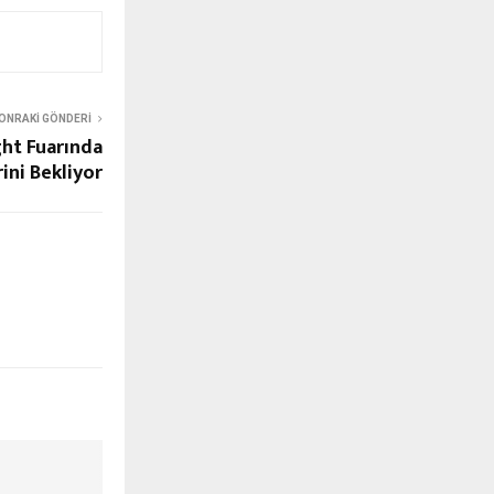
ONRAKI GÖNDERI
ght Fuarında
rini Bekliyor