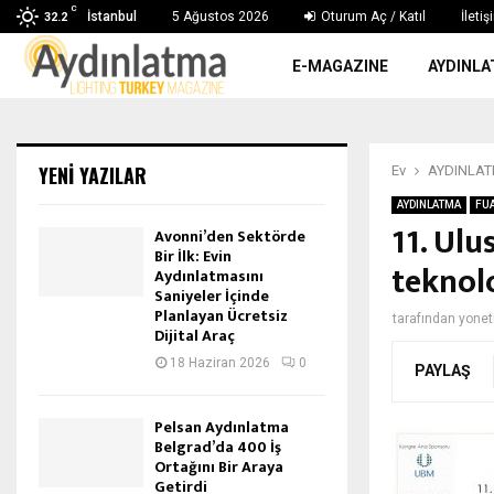
C
İstanbul
5 Ağustos 2026
Oturum Aç / Katıl
İletiş
32.2
E-MAGAZINE
AYDINLA
YENI YAZILAR
Ev
AYDINLA
AYDINLATMA
FUA
11. Ulu
Avonni’den Sektörde
Bir İlk: Evin
teknol
Aydınlatmasını
Saniyeler İçinde
Planlayan Ücretsiz
tarafından
yone
Dijital Araç
18 Haziran 2026
0
PAYLAŞ
Pelsan Aydınlatma
Belgrad’da 400 İş
Ortağını Bir Araya
Getirdi