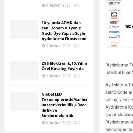
9 Haziran 2026
0
30.yılında ATMK’dan
Yeni Dönem Vizyonu:
Güçlü Üye Yapısı, Güçlü
Aydınlatma Ekosistemi
9 Haziran 2026
0
ZBS Elektronik, 10. Yılını
“Aydınlatma Ta
Özel Katalog Yayın da
İstanbul Fuar 
9 Haziran 2026
0
Aydınlatma Tür
sektöründe ara
Global LED
TeknolojilerindeManlux
getirip, yeni g
İmzası:Verimlilik,Güven
Aydınlatma Kon
ilirlik ve
çağrılı uluslar
Sürdürülebilirlik
“Aydınlatmada 
8 Haziran 2026
0
teknolojileri t