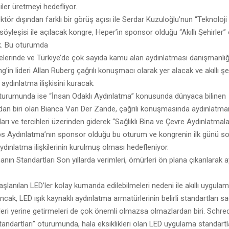
giler üretmeyi hedefliyor.
tör dışından farklı bir görüş açısı ile Serdar Kuzuloğlu’nun “Teknoloji – 
 söyleşisi ile açılacak kongre, Heper’in sponsor olduğu “Akıllı Şehirler”
. Bu oturumda
elerinde ve Türkiye’de çok sayıda kamu alan aydınlatması danışmanlığ
g’in lideri Allan Ruberg çağrılı konuşmacı olarak yer alacak ve akıllı şe
e aydınlatma ilişkisini kuracak.
oturumunda ise “İnsan Odaklı Aydınlatma” konusunda dünyaca bilinen
dan biri olan Bianca Van Der Zande, çağrılı konuşmasında aydınlatmanı
ları ve tercihleri üzerinden giderek “Sağlıklı Bina ve Çevre Aydınlatmal
ps Aydınlatma’nın sponsor olduğu bu oturum ve kongrenin ilk günü son
aydınlatma ilişkilerinin kurulmuş olması hedefleniyor.
nın Standartları Son yıllarda verimleri, ömürleri ön plana çıkarılarak
aşlanılan LED’ler kolay kumanda edilebilmeleri nedeni ile akıllı uygula
 Ancak, LED ışık kaynaklı aydınlatma armatürlerinin belirli standartları s
ikleri yerine getirmeleri de çok önemli olmazsa olmazlardan biri. Schre
andartları” oturumunda, hala eksiklikleri olan LED uygulama standart