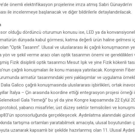
e’de önemli elektrifikasyon projelerine imza atmış Sabri Günaydın’ın
ası ile incelenmeye başlanacak ve diğer bildirilerle detaylandırılacak.
m
nsor olduğu dördüncü oturumun konusu ise, LED ya da konvansiyonel 
armatürün dünyada kabul görmesi, katma değerli ürün haline gelmesi içi
 olan “Optik Tasarım”. Ulusal ve uluslararası iki çağrılı konuşmacının y
 yön ve şekil verme aracı olan optik tasarımın önemi ve gereklilikleri
şmiş Fizik disiplinli optik tasarımcı Mesut Işık ve yine Fizik kökenli ta
o’nun çağrılı konuşmaları ile konu masaya yatırılacak. Kongrenin Fiber
urumunda armatür tasarımındaki yeni yaklaşımlar ve uygulama örnekle
. Dalia Galico çağrılı konuşmasında uluslararası işbirlikleri, ortak inav
ıllar İtalya – Çin arasında koordine ettiği entegrasyon projesi örneği i
“Geleneksel Gala Yemeği” bu yıl da yine Kongre kapsamında 22 Eylül 2
otokol, yabancı misafirler, üst düzey sektör temsilcileri ve konuşma
amp83’ün sponsorluğunda gerçekleşecek. Aydınlatma alanındaki güncel
akkında tartışma ortamları yaratabilmek amacıyla, ulusal boyutundan ç
oyuta uzanarak kapsamlı bir şekilde hazırlanmış olan 11. Ulusal Aydın