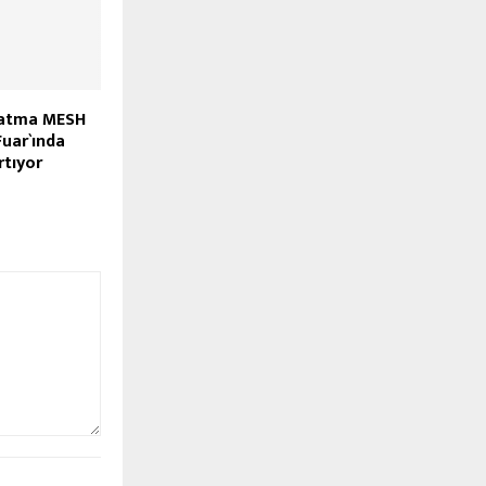
latma MESH
Fuar`ında
rtıyor