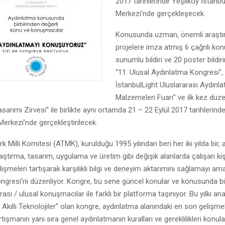
2017 tarihlerinde Yeşilköy İstanbu
Merkezi’nde gerçekleşecek.
Konusunda uzman, önemli araştı
projelere imza atmış 6 çağrılı ko
sunumlu bildiri ve 20 poster bildiri
“11. Ulusal Aydınlatma Kongresi”, 
İstanbulLight Uluslararası Aydınla
Malzemeleri Fuarı” ve ilk kez düz
sarımı Zirvesi” ile birlikte aynı ortamda 21 – 22 Eylül 2017 tarihlerind
Merkezi’nde gerçekleştirilecek.
k Milli Komitesi (ATMK), kurulduğu 1995 yılından beri her iki yılda bir,
ştırma, tasarım, uygulama ve üretim gibi değişik alanlarda çalışan kişi
elişmeleri tartışarak karşılıklı bilgi ve deneyim aktarımını sağlamayı a
gresi’ni düzenliyor. Kongre, bu sene güncel konular ve konusunda bi
arası / ulusal konuşmacılar ile farklı bir platforma taşınıyor. Bu yılki a
Akıllı Teknolojiler” olan kongre, aydınlatma alanındaki en son gelişmel
artışmanın yanı sıra genel aydınlatmanın kuralları ve gereklilikleri konul