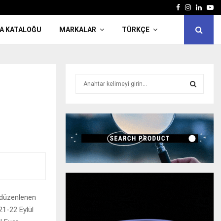
Facebook
Instagra
Linked
Yo
A KATALOĞU
MARKALAR
TÜRKÇE
A
r
a
A
y
ı
R
n
:
A
M
A
e düzenlenen
21-22 Eylül