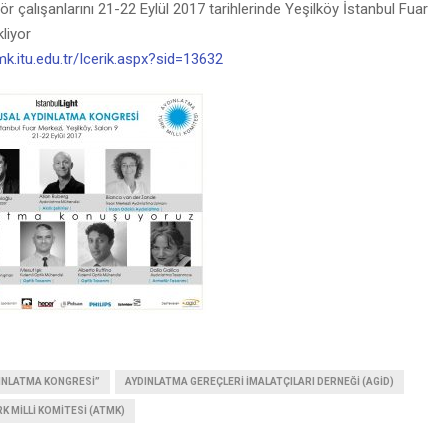
ör çalışanlarını 21-22 Eylül 2017 tarihlerinde Yeşilköy İstanbul Fuar
liyor
k.itu.edu.tr/Icerik.aspx?sid=13632
DINLATMA KONGRESI”
AYDINLATMA GEREÇLERI İMALATÇILARI DERNEĞI (AGİD)
K MILLI KOMITESI (ATMK)