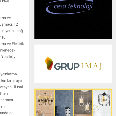
l Fuar
rma ve
nuşmacı, 12
nin yer alacağı
“10.
tma ve Elektrik
enlenecek
e Yeşilköy
 aydınlatma
leri bir araya
maçlayan Ulusal
linen
na teması
eri,
arında da