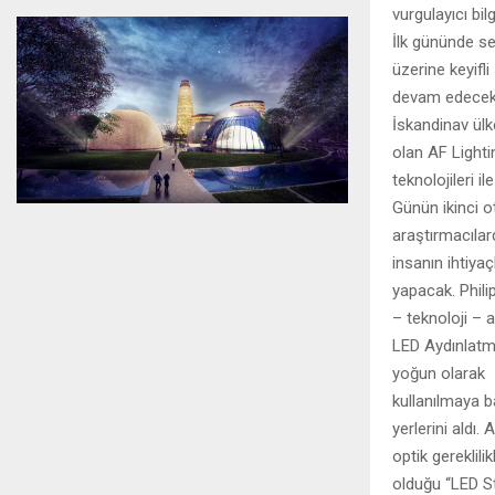
vurgulayıcı bil
İlk gününde sek
üzerine keyifli
devam edecek
İskandinav ülk
olan AF Lightin
teknolojileri il
Günün ikinci 
araştırmacılar
insanın ihtiyaç
yapacak. Phili
– teknoloji – 
LED Aydınlatma
yoğun olarak
kullanılmaya b
yerlerini aldı.
optik gereklil
olduğu “LED St