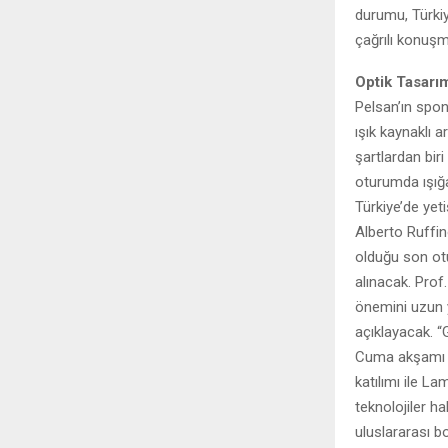
durumu, Türkiy
çağrılı konuşm
Optik Tasarı
Pelsan’ın spo
ışık kaynaklı 
şartlardan biri
oturumda ışığa
Türkiye’de yeti
Alberto Ruffin
olduğu son ot
alınacak. Prof
önemini uzun y
açıklayacak. 
Cuma akşamı pr
katılımı ile L
teknolojiler h
uluslararası b