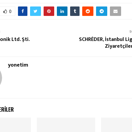
0
I
S
onik Ltd. Şti.
SCHRÉDER, İstanbul Li
Ziyaretçile
yonetim
ERILER