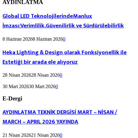
AYDINLATMA
Global LED TeknolojilerindeManlux
İmzası:Verimlilik,Güvenilirlik ve Sürdürülebilirlik
8 Haziran 2026
8 Haziran 2026
0
Heka Lighting & Design olarak Fonksiyonellik ile
Estetiği bir arada ele alıyoruz
28 Nisan 2026
28 Nisan 2026
0
30 Mart 2026
30 Mart 2026
0
E-Dergi
AYDINLATMA TEKNİK DERGİSİ MART – NİSAN /
MARCH – APRIL 2026 YAYINDA
21 Nisan 2026
21 Nisan 2026
0