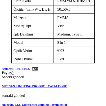
Ürün Kodu
: PMM2/M3-HI18-SCH
Ölçüler (mm) W x L x H
: 50x50x5
Malzeme
: PMMA
Montaj Tipi
: Vida
Işık Dağılımı
: Medium, Type II
Model
: 8 in 1
Optik Verim
: %93
Rohs Uyumu
: Evet
Asimetrik-LED-LENS
İndir
Paylaş
0
önceki gönderi
METSAN LIGHTING PRODUCT CATALOGUE
sonraki gönderi
AKM’de, EEC Electronics Ürünleri Tercih edildi