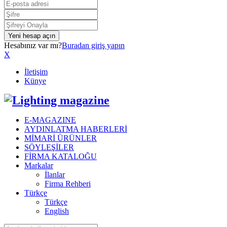
Hesabınız var mı?
Buradan giriş yapın
X
İletişim
Künye
Facebook
Instagram
Linkedin
Youtube
E-MAGAZINE
AYDINLATMA HABERLERİ
MİMARİ ÜRÜNLER
SÖYLEŞİLER
FİRMA KATALOĞU
Markalar
İlanlar
Firma Rehberi
Türkçe
Türkçe
English