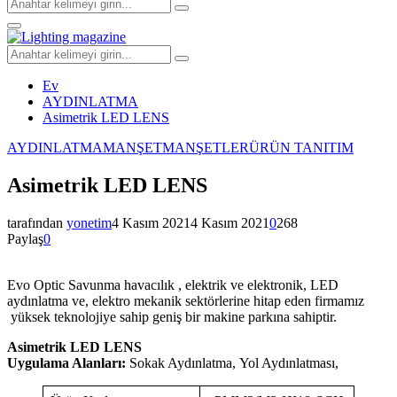
Arayın:
Arama
Birincil
Menü
Arayın:
Arama
Ev
AYDINLATMA
Asimetrik LED LENS
AYDINLATMA
MANŞET
MANŞETLER
ÜRÜN TANITIM
Asimetrik LED LENS
tarafından
yonetim
4 Kasım 2021
4 Kasım 2021
0
268
Paylaş
0
Evo Optic Savunma havacılık , elektrik ve elektronik, LED
aydınlatma ve, elektro mekanik sektörlerine hitap eden firmamız
yüksek teknolojiye sahip geniş bir makine parkına sahiptir.
Asimetrik LED LENS
Uygulama Alanları:
Sokak Aydınlatma, Yol Aydınlatması,