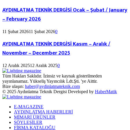
AYDINLATMA TEKNİK DERGİSİ Ocak – Şubat / January
– February 2026
11 Şubat 2026
11 Şubat 2026
0
AYDINLATMA TEKNİK DERGİSİ Kasım – Aralık /
November – December 2025
12 Aralık 2025
12 Aralık 2025
0
Tüm Hakları Saklıdır. İzinsiz ve kaynak gösterilmeden
yayınlanamaz. Yükseliş Yayıncılık Ldt.Şti. 'ye Aittir.
Bize ulaşın:
haber@aydinlatmateknik.com
Facebook
Instagram
Linkedin
Youtube
© 2025 Aydınlatma Teknik Dergisi Developed by
HaberMatik
Facebook
Instagram
Linkedin
Youtube
E-MAGAZINE
AYDINLATMA HABERLERİ
MİMARİ ÜRÜNLER
SÖYLEŞİLER
FİRMA KATALOĞU