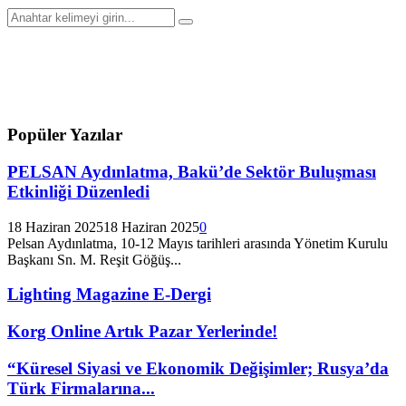
Arayın:
Arama
Popüler Yazılar
PELSAN Aydınlatma, Bakü’de Sektör Buluşması
Etkinliği Düzenledi
18 Haziran 2025
18 Haziran 2025
0
Pelsan Aydınlatma, 10-12 Mayıs tarihleri arasında Yönetim Kurulu
Başkanı Sn. M. Reşit Göğüş...
Lighting Magazine E-Dergi
Korg Online Artık Pazar Yerlerinde!
“Küresel Siyasi ve Ekonomik Değişimler; Rusya’da
Türk Firmalarına...